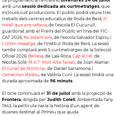
La programació arrencarà el
divendres 24 de juliol
amb una
sessió dedicada als curtmetratges
, que
inclourà vuit produccions. El públic podrà veure tres
treballs dels centres educatius de Roda de Berà:
El
mirall que ens reflexa
, de l'escola El Cucurull,
guardonat amb el Premi del Públic en línia del FIC-
CAT 2026;
No estem sols
, de l'escola Salvador Espriu; i
L'últim missatge
, de l'Institut Roda de Berà. La sessió
també comptarà amb 5 curtmetratges de la Selecció
Oficial 2026:
Bellesa
, de Laia Roca;
Cap al cel
, de
Nicolás Solé;
M.A.T. Molt Alta Tensió
, de Joan Alamar;
El túnel de Montclar
, de Daniel Sarramona, i
Cementeri d'estiu
, de Valèria Cuní. La sessió tindrà una
durada aproximada de
96 minuts
.
El cicle continuarà el
31 de juliol
amb la projecció de
Frontera
, dirigida per
Judith Colell
. Ambientada l'any
1943, la pel·lícula narra la història d'un agent de
duanes destinat al Pirineu que ajuda