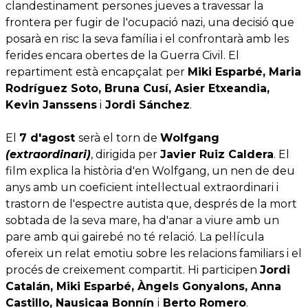
clandestinament persones jueves a travessar la
frontera per fugir de l'ocupació nazi, una decisió que
posarà en risc la seva família i el confrontarà amb les
ferides encara obertes de la Guerra Civil. El
repartiment està encapçalat per
Miki Esparbé, Maria
Rodríguez Soto, Bruna Cusí, Asier Etxeandia,
Kevin Janssens
i
Jordi Sánchez
.
El
7 d'agost
serà el torn de
Wolfgang
(extraordinari)
, dirigida per
Javier Ruiz Caldera
. El
film explica la història d'en Wolfgang, un nen de deu
anys amb un coeficient intel·lectual extraordinari i
trastorn de l'espectre autista que, després de la mort
sobtada de la seva mare, ha d'anar a viure amb un
pare amb qui gairebé no té relació. La pel·lícula
ofereix un relat emotiu sobre les relacions familiars i el
procés de creixement compartit. Hi participen
Jordi
Catalán, Miki Esparbé, Àngels Gonyalons, Anna
Castillo, Nausicaa Bonnín
i
Berto Romero
.