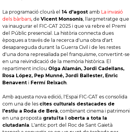
La programació clourà el
14 d'agost
amb
La invasió
dels bàrbars
, de
Vicent Monsonís
, llargmetratge que
va inaugurar el FIC-CAT 2025 i que va rebre el Premi
del Públic presencial. La història connecta dues
èpoques a través de la recerca d'una obra d'art
desapareguda durant la Guerra Civil i de les restes
d'una dona represaliada pel franquisme, convertint-se
en una reivindicació de la memòria històrica. El
repartiment inclou
Olga Alamán, Jordi Cadellans,
Rosa López, Pep Munné, Jordi Ballester, Enric
Benavent
i
Fermí Reixach
.
Amb aquesta nova edició, l'Espai FIC-CAT es consolida
com una de les
cites culturals destacades de
l'estiu a Roda de Berà
, combinant cinema i patrimoni
en una proposta
gratuïta i oberta a tota la
ciutadania
. L'antic port del Roc de Sant Gaietà