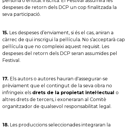
persona o entitat inscrita. El Festival assumirà les
despeses de retorn dels DCP un cop finalitzada la
seva participació.
15.
Les despeses d’enviament, si és el cas, aniran a
càrrec de qui inscrigui la pel·lícula. No s’acceptarà cap
pel·lícula que no compleixi aquest requisit. Les
despeses del retorn dels DCP seran assumides pel
Festival.
17.
Els autors o autores hauran d'assegurar-se
prèviament que el contingut de la seva obra no
infringeix els
drets de la propietat intel·lectual
o
altres drets de tercers, i exoneraran al Comitè
organitzador de qualsevol responsabilitat legal.
18.
Les produccions seleccionades integraran la