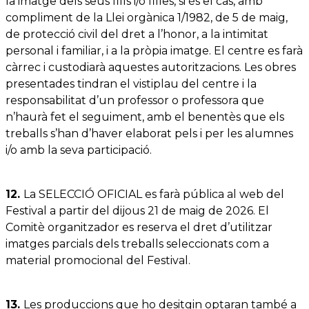
la imatge dels seus fills i/o filles, si és el cas, amb
compliment de la Llei orgànica 1/1982, de 5 de maig,
de protecció civil del dret a l’honor, a la intimitat
personal i familiar, i a la pròpia imatge. El centre es farà
càrrec i custodiarà aquestes autoritzacions. Les obres
presentades tindran el vistiplau del centre i la
responsabilitat d’un professor o professora que
n’haurà fet el seguiment, amb el benentès que els
treballs s’han d’haver elaborat pels i per les alumnes
i/o amb la seva participació.
12.
La SELECCIÓ OFICIAL es farà pública al web del
Festival a partir del dijous 21 de maig de 2026. El
Comitè organitzador es reserva el dret d’utilitzar
imatges parcials dels treballs seleccionats com a
material promocional del Festival.
13.
Les produccions que ho desitgin optaran també a