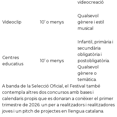
videocreació
Qualsevol
Videoclip
10’ o menys
gènere i estil
musical
Infantil, primària i
secundària
obligatòria i
Centres
10’ o menys
postobligatòria.
educatius
Qualsevol
gènere o
temàtica.
A banda de la Selecció Oficial, el Festival també
contempla altres dos concursos amb bases i
calendaris propis que es donaran a conèixer el primer
trimestre de 2026: un per a realitzadors i realitzadores
joves i un pitch de projectes en llengua catalana.