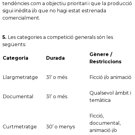
tendències com a objectiu prioritari i que la producció
sigui inèdita i/o que no hagi estat estrenada
comercialment.
5.
Les categories a competició generals són les
següents:
Gènere /
Categoria
Durada
Restriccions
Llargmetratge
31’ o més
Ficció i/o animació
Qualsevol àmbit i
Documental
31’ o més
temàtica
Ficció,
documental,
Curtmetratge
30’ o menys
animació i/o