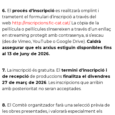
6.
El
procés d’inscripció
es realitzarà omplint i
trametent el formulari d’inscripció a través del
web
http://inscripcions.fic-cat.cat/
. La còpia de la
pel·lícula o pel·lícules s'insereixen a través d’un enllaç
en streaming protegit amb contrasenya, si s’escau
(des de Vimeo, YouTube o Google Drive).
Caldrà
assegurar que els arxius estiguin disponibles fins
al 13 de juny de 2026.
7.
La inscripció és gratuïta. El
termini d’inscripció i
de recepció
de produccions
finalitza el divendres
27 de març de 2026
. Les inscripcions que arribin
amb posterioritat no seran acceptades.
8.
El Comitè organitzador farà una selecció prèvia de
les obres presentades, i valorarà especialment els