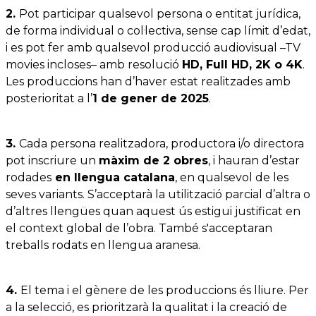
2.
Pot participar qualsevol persona o entitat jurídica,
de forma individual o col·lectiva, sense cap límit d’edat,
i es pot fer amb qualsevol producció audiovisual –TV
movies incloses– amb resolució
HD, Full HD, 2K o 4K
.
Les produccions han d’haver estat realitzades amb
posterioritat a l’
1 de gener de 2025
.
3.
Cada persona realitzadora, productora i/o directora
pot inscriure un
màxim de 2 obres
, i hauran d’estar
rodades
en llengua catalana
, en qualsevol de les
seves variants. S’acceptarà la utilització parcial d’altra o
d’altres llengües quan aquest ús estigui justificat en
el context global de l’obra. També s'acceptaran
treballs rodats en llengua aranesa.
4.
El tema i el gènere de les produccions és lliure. Per
a la selecció, es prioritzarà la qualitat i la creació de