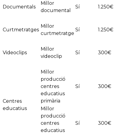
Millor
Documentals
Sí
1.250€
documental
Millor
Curtmetratges
Sí
1.250€
curtmetratge
Millor
Videoclips
Sí
300€
videoclip
Millor
producció
centres
Sí
300€
educatius
primària
Centres
educatius
Millor
producció
centres
Sí
300€
educatius