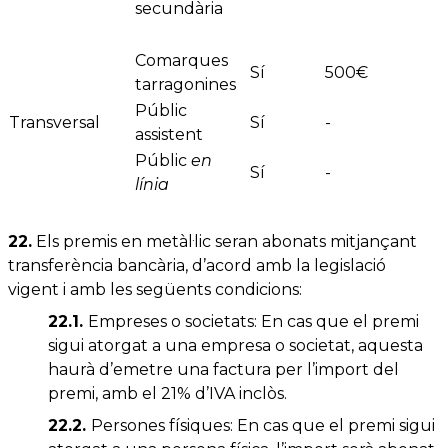
secundària
Comarques
Sí
500€
tarragonines
Públic
Transversal
Sí
-
assistent
Públic
en
Sí
-
línia
22.
Els premis en metàl·lic seran abonats mitjançant
transferència bancària, d’acord amb la legislació
vigent i amb les següents condicions:
22.1.
Empreses o societats: En cas que el premi
sigui atorgat a una empresa o societat, aquesta
haurà d’emetre una factura per l’import del
premi, amb el 21% d’IVA inclòs.
22.2.
Persones físiques: En cas que el premi sigui