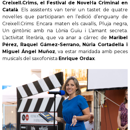
Creixell.Crims, el Festival de Novel·la Criminal en
Català
. Els assistents van tenir un tastet de quatre
novel·les que participaran en l’edició d’enguany de
Creixell.Crims: Encara maten els cavalls, Pluja negra,
Un gintònic amb na Lònia Guiu i L’amant secreta.
L’activitat literària, que va anar a càrrec de
Maribel
Pérez, Raquel Gámez-Serrano, Núria Cortadella i
Miguel Ángel Muñoz
, va estar maridada amb peces
musicals del saxofonista
Enrique Ordax
.