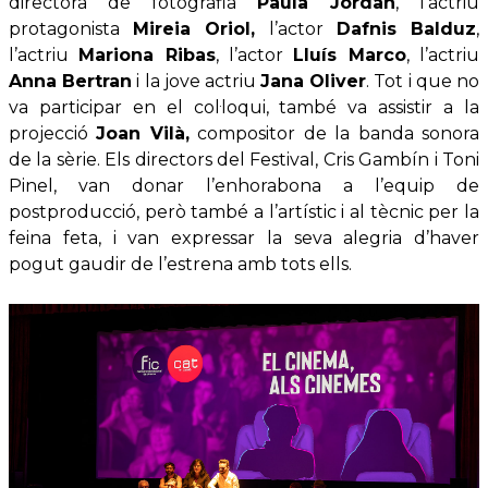
directora de fotografia
Paula Jordan
, l’actriu
protagonista
Mireia Oriol,
l’actor
Dafnis Balduz
,
l’actriu
Mariona Ribas
, l’actor
Lluís Marco
, l’actriu
Anna Bertran
i la jove actriu
Jana Oliver
. Tot i que no
va participar en el col·loqui, també va assistir a la
projecció
Joan Vilà,
compositor de la banda sonora
de la sèrie. Els directors del Festival, Cris Gambín i Toni
Pinel, van donar l’enhorabona a l’equip de
postproducció, però també a l’artístic i al tècnic per la
feina feta, i van expressar la seva alegria d’haver
pogut gaudir de l’estrena amb tots ells.