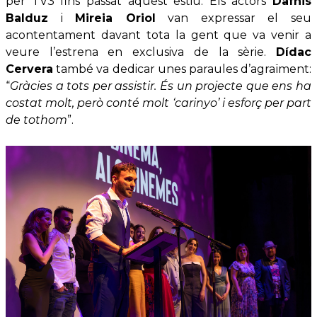
per TV3 fins passat aquest estiu. Els actors
Dafnis
Balduz
i
Mireia Oriol
van expressar el seu
acontentament davant tota la gent que va venir a
veure l’estrena en exclusiva de la sèrie.
Dídac
Cervera
també va dedicar unes paraules d’agraïment:
“
Gràcies a tots per assistir. És un projecte que ens ha
costat molt, però conté molt ‘carinyo’ i esforç per part
de tothom
”.