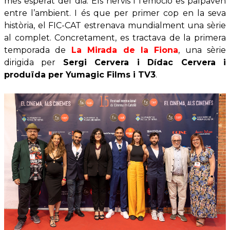
més esperat del dia. Els nervis i l’emoció es palpaven
entre l’ambient. I és que per primer cop en la seva
història, el FIC-CAT estrenava mundialment una sèrie
al complet. Concretament, es tractava de la primera
temporada de
La Mirada de la Fiona
, una sèrie
dirigida per
Sergi Cervera i Dídac Cervera i
produïda per Yumagic Films i TV3
.