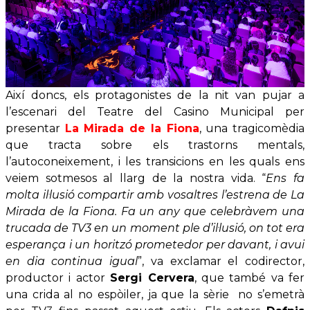
Així doncs, els protagonistes de la nit van pujar a
l’escenari del Teatre del Casino Municipal per
presentar
La Mirada de la Fiona
, una tragicomèdia
que tracta sobre els trastorns mentals,
l’autoconeixement, i les transicions en les quals ens
veiem sotmesos al llarg de la nostra vida. “
Ens fa
molta il·lusió compartir amb vosaltres l’estrena de La
Mirada de la Fiona. Fa un any que celebràvem una
trucada de TV3 en un moment ple d’il·lusió, on tot era
esperança i un horitzó prometedor per davant, i avui
en dia continua igual
”, va exclamar el codirector,
productor i actor
Sergi Cervera
, que també va fer
una crida al no espòiler, ja que la sèrie no s’emetrà